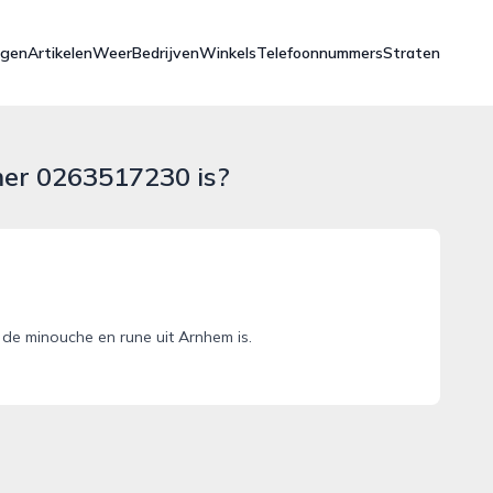
ngen
Artikelen
Weer
Bedrijven
Winkels
Telefoonnummers
Straten
mer 0263517230 is?
e minouche en rune uit Arnhem is.