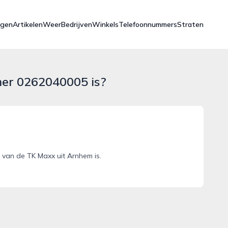
ngen
Artikelen
Weer
Bedrijven
Winkels
Telefoonnummers
Straten
mer 0262040005 is?
van de TK Maxx uit Arnhem is.