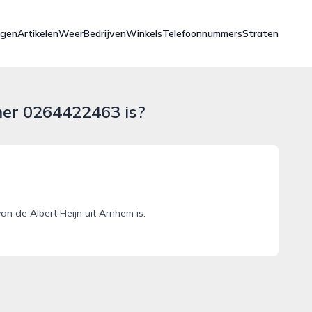
ngen
Artikelen
Weer
Bedrijven
Winkels
Telefoonnummers
Straten
mer 0264422463 is?
 de Albert Heijn uit Arnhem is.